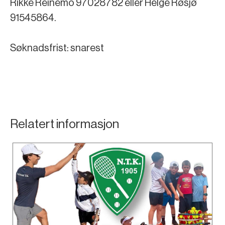
Rikke Reinemo 97028782 eller Helge Røsjø
91545864.
Søknadsfrist: snarest
Relatert informasjon