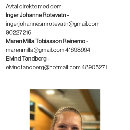
Avtal direkte med dem;
Inger Johanne Rotevatn
-
ingerjohannesmrotevatn@gmail.com
90227216
Maren Milla Tobiasson Reinemo
-
marenmilla@gmail.com 41698994
Eivind Tandberg
-
eivindtandberg@hotmail.com 48905271