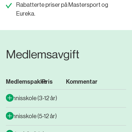
Rabatterte priser på Mastersport og
Eureka.
Medlemsavgift
Medlemspakke
Pris
Kommentar
Tennisskole (3-12 år)
Pris per ar:
-
500,-
Tennisskole (5-12 år)
Pris per ar:
1000,-
Bli medlem
3+ ganger I uken