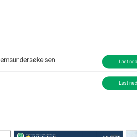
edlemsundersøkelsen
Last ne
Last ne