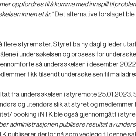
ppfordres til å komme med innspill til problemstil
kelsen innen et år."
Det alternative forslaget bl
 flere styremøter. Styret ba ny daglig leder utar
lene i undersøkelsen og prosess for undersøke
gjennomførte så undersøkelsen i desember 2022.
dlemmer fikk tilsendt undersøkelsen til mailadres
ltat fra undersøkelsen i styremøte 25.01.2023. S
ndørs og utendørs slik at styret og medlemmer h
itet/ booking i NTK ble også gjennomgått i styr
ber administrasjonen publisere resultat av under
TK publiserer derfor nå som vedlegg til denne s