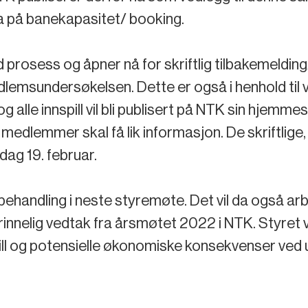
 på banekapasitet/ booking.
 prosess og åpner nå for skriftlig tilbakemeldin
lemsundersøkelsen. Dette er også i henhold til 
g alle innspill vil bli publisert på NTK sin hjemmes
medlemmer skal få lik informasjon. De skriftlige, 
dag 19. februar.
l behandling i neste styremøte. Det vil da også arb
nnelig vedtak fra årsmøtet 2022 i NTK. Styret vi
l og potensielle økonomiske konsekvenser ved u