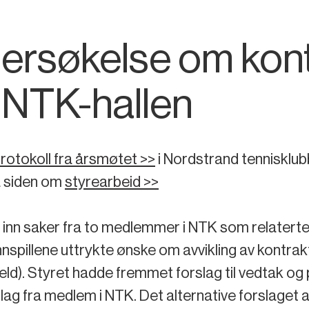
søkelse om kontr
i NTK-hallen
rotokoll fra årsmøtet >>
i Nordstrand tennisklub
å siden om
styrearbeid >>
nn saker fra to medlemmer i NTK som relaterte s
nspillene uttrykte ønske om avvikling av kontrakt
d). Styret hadde fremmet forslag til vedtak og
lag fra medlem i NTK. Det alternative forslaget 