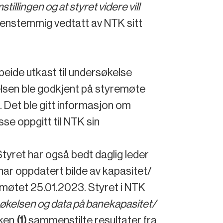
lingen og at styret videre vill
e enstemmig vedtatt av NTK sitt
beide utkast til undersøkelse
lsen ble godkjent på styremøte
 Det ble gitt informasjon om
se oppgitt til NTK sin
tyret har også bedt daglig leder
ar oppdatert bilde av kapasitet/
emøtet 25.01.2023. Styret i NTK
søkelsen og data på banekapasitet/
aken
(1)
sammenstilte resultater fra