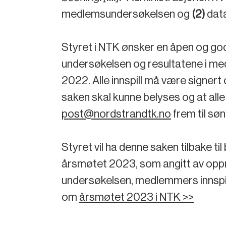
medlemsundersøkelsen og
(2)
data
Styret i NTK ønsker en åpen og god
undersøkelsen og resultatene i med
2022. Alle innspill må være signert o
saken skal kunne belyses og at alle 
post@nordstrandtk.no
frem til søn
Styret vil ha denne saken tilbake ti
årsmøtet 2023, som angitt av oppri
undersøkelsen, medlemmers innspil
om
årsmøtet 2023 i NTK >>