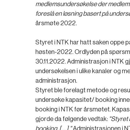
medlemsundersøkelse der medlemmer o
foreslå en løsning basert på undersø
årsmøte 2022.
Styret i NTK har hatt saken oppe på
høsten-2022. Ordlyden på spørsmå
30.11.2022. Administrasjon i NTK 
undersøkelsen i ulike kanaler og me
administrasjon.
Styret ble forelagt metode og resu
undersøke kapasitet/ booking inne
booking i NTK før årsmøtet. Kapas
gjorde da følgende vedtak:
"Styret 
booking. [….]."
Administrasjonen i N