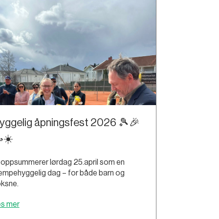
yggelig åpningsfest 2026 🎾🎉
☀️
 oppsummerer lørdag 25.april som en
empehyggelig dag – for både barn og
ksne.
es mer