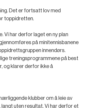
ing. Det er fortsatt lov med
r toppidretten.
. Vi har derfor laget en ny plan
ene gjennomføres på minitennisbanene
 toppidrettsgruppen innendørs.
 vanlige treningsprogrammene på best
, og klarer derfor ikke å
nærliggende klubber om å leie av
angt uten resultat. Vi har derfor et