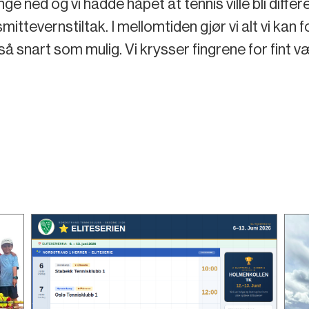
tenge ned og vi hadde håpet at tennis ville bli dif
smittevernstiltak. I mellomtiden gjør vi alt vi kan
så snart som mulig. Vi krysser fingrene for fint v