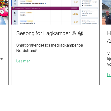
Sesong for Lagkamper 🎾 😀
H

Snart braker det løs med lagkamper på
Nordstrand!
Vi
re
kj
Les mer
vo
L