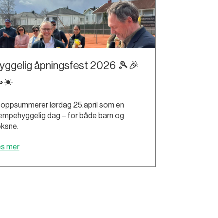
yggelig åpningsfest 2026 🎾🎉
☀️
 oppsummerer lørdag 25.april som en
empehyggelig dag – for både barn og
ksne.
es mer