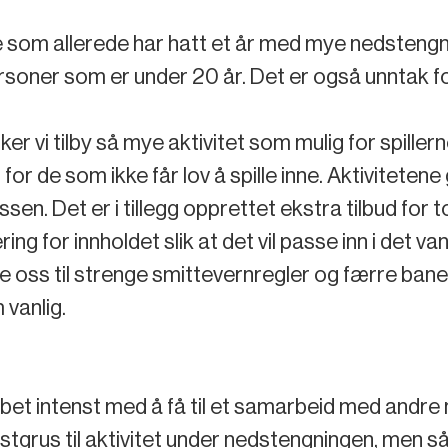
lere som allerede har hatt et år med mye nedstengn
soner som er under 20 år. Det er også unntak fo
 vi tilby så mye aktivitet som mulig for spillerne
for de som ikke får lov å spille inne. Aktivitet
en. Det er i tillegg opprettet ekstra tilbud for
ring for innholdet slik at det vil passe inn i det
e oss til strenge smittevernregler og færre baner
 vanlig.
bet intenst med å få til et samarbeid med andre 
tgrus til aktivitet under nedstengningen, men så l