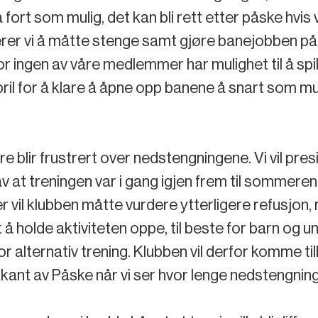
så fort som mulig, det kan bli rett etter påske hvi
er vi å måtte stenge samt gjøre banejobben på nytt
r ingen av våre medlemmer har mulighet til å spi
april for å klare å åpne opp banene å snart som mu
e blir frustrert over nedstengningene. Vi vil pre
 av at treningen var i gang igjen frem til sommer
r vil klubben måtte vurdere ytterligere refusjon
rt å holde aktiviteten oppe, til beste for barn og u
or alternativ trening. Klubben vil derfor komme ti
ant av Påske når vi ser hvor lenge nedstengnin