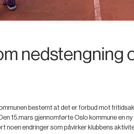
om nedstengning og
ommunen bestemt at det er forbud mot fritidsakt
s. Den 15.mars gjennomførte Oslo kommune en ny
ørt noen endringer som påvirker klubbens aktivitet