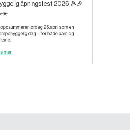
yggelig åpningsfest 2026 🎾🎉
☀️
 oppsummerer lørdag 25.april som en
empehyggelig dag – for både barn og
ksne.
es mer