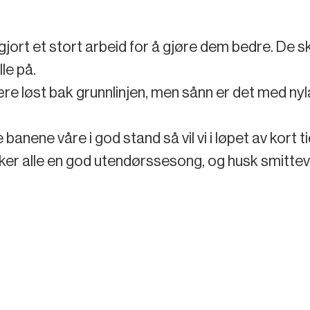
gjort et stort arbeid for å gjøre dem bedre. De ska
le på.
il være løst bak grunnlinjen, men sånn er det med ny
 banene våre i god stand så vil vi i løpet av kort
nsker alle en god utendørssesong, og husk smitte