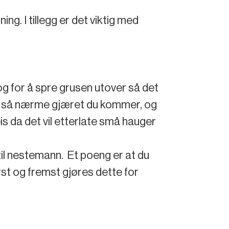
ing. I tillegg er det viktig med
 og for å spre grusen utover så det
rte så nærme gjæret du kommer, og
is da det vil etterlate små hauger
n til nestemann. Et poeng er at du
rst og fremst gjøres dette for