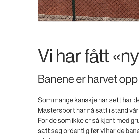
Vi har fått «
Banene er harvet opp
Som mange kanskje har sett har det
Mastersport har nå satt i stand våre
For de som ikke er så kjent med gr
satt seg ordentlig før vi har de ban