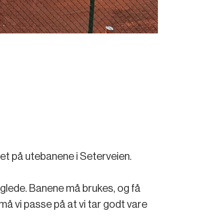
t
tet på utebanene i Seterveien.
 glede. Banene må brukes, og få
må vi passe på at vi tar godt vare