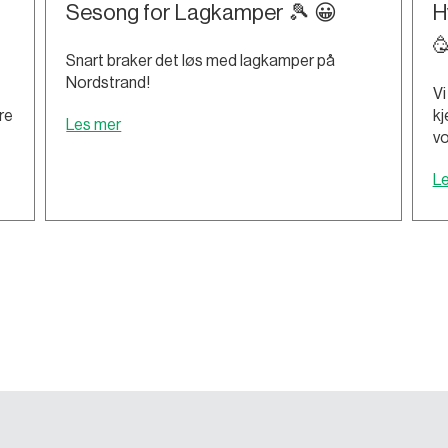
Sesong for Lagkamper 🎾 😀
H

Snart braker det løs med lagkamper på
Nordstrand!
Vi
re
kj
Les mer
vo
L