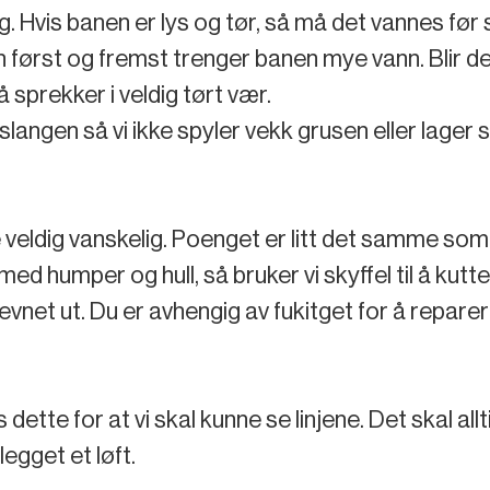
. Hvis banen er lys og tør, så må det vannes før s
n først og fremst trenger banen mye vann. Blir det 
lå sprekker i veldig tørt vær.
slangen så vi ikke spyler vekk grusen eller lager 
e veldig vanskelig. Poenget er litt det samme so
n med humper og hull, så bruker vi skyffel til å kut
jevnet ut. Du er avhengig av fukitget for å reparer
ette for at vi skal kunne se linjene. Det skal allti
legget et løft.