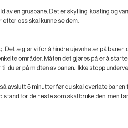
old av en grusbane. Det er skyfling, kosting og vann
r etter oss skal kunne se dem.
g. Dette gjør vi for å hindre ujevnheter på banen
å enkelte områder. Måten det gjøres på er å sta
r til du er på midten av banen. Ikke stopp underve
l, så avslutt 5 minutter før du skal overlate bane
od stand for de neste som skal bruke den, men fø