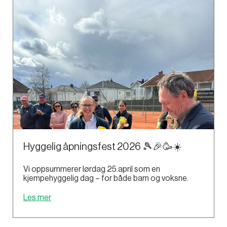
Hyggelig åpningsfest 2026 🎾🎉🥳☀️
Vi oppsummerer lørdag 25.april som en
kjempehyggelig dag – for både barn og voksne.
Les mer