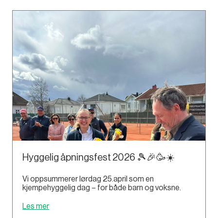
Hyggelig åpningsfest 2026 🎾🎉🥳☀️
Vi oppsummerer lørdag 25.april som en
kjempehyggelig dag – for både barn og voksne.
Les mer