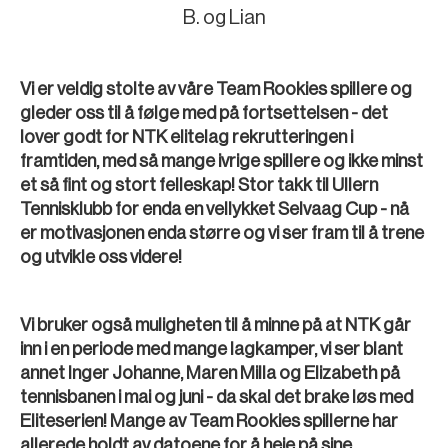
B. og Lian
Vi er veldig stolte av våre Team Rookies spillere og
gleder oss til å følge med på fortsettelsen - det
lover godt for NTK elitelag rekrutteringen i
framtiden, med så mange ivrige spillere og ikke minst
et så fint og stort felleskap! Stor takk til Ullern
Tennisklubb for enda en vellykket Selvaag Cup - nå
er motivasjonen enda større og vi ser fram til å trene
og utvikle oss videre!
Vi bruker også muligheten til å minne på at NTK går
inn i en periode med mange lagkamper, vi ser blant
annet Inger Johanne, Maren Milla og Elizabeth på
tennisbanen i mai og juni - da skal det brake løs med
Eliteserien! Mange av Team Rookies spillerne har
allerede holdt av datoene for å heie på sine