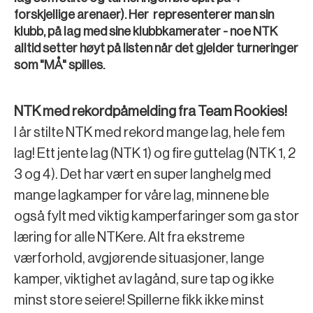
forskjellige arenaer). Her representerer man sin
klubb, på lag med sine klubbkamerater - noe NTK
alltid setter høyt på listen når det gjelder turneringer
som "MÅ" spilles.
NTK med rekordpåmelding fra Team Rookies!
I år stilte NTK med rekord mange lag, hele fem
lag! Ett jente lag (NTK 1) og fire guttelag (NTK 1, 2
3 og 4). Det har vært en super langhelg med
mange lagkamper for våre lag, minnene ble
også fylt med viktig kamperfaringer som ga stor
læring for alle NTKere. Alt fra ekstreme
værforhold, avgjørende situasjoner, lange
kamper, viktighet av lagånd, sure tap og ikke
minst store seiere! Spillerne fikk ikke minst