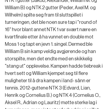
NTK 1 gutter (Jakob, Alexander, William M. og
William B) og NTK 2 gutter (Peder, Axel M. og
Wilhelm) spilte seg fram til sluttspillet i
turneringen, det ble noen sure tap i "round of
16" hvor blant annet NTK 1 var svært nære en
kvartfinale etter å ha vunnet en double mot
Moss 1 og tapt en jevn 1. singel. Dermed ble
William B sin kamp veldig avgjørende og han
storspilte, men det endte med en skikkelig
"stang ut" opplevelse. Kampen hadde tiebreak i
hvert sett og William kjempet seg til flere
muligheter til å dra kampen i land- sånn er
tennis. 2012-guttene NTK 3 (Edvard, Lian,
Henrik og Cornelius B.) og NTK 4 (Cornelius O.,
Aksel R., Adrian og Lauritz) møtte sterke lag i