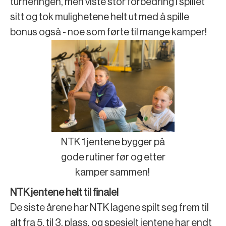
turneringen, men viste stor forbedring i spillet
sitt og tok mulighetene helt ut med å spille
bonus også - noe som førte til mange kamper!
NTK 1 jentene bygger på
gode rutiner før og etter
kamper sammen!
NTK jentene helt til finale!
De siste årene har NTK lagene spilt seg frem til
alt fra 5. til 3. plass, og spesielt jentene har endt