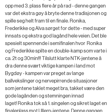
opp med 3. plass flere år på rad - denne gangen
var det ekstra gøy å bryte denne tradisjonen og
spille seg helt fram til en finale. Ronika,
Frederikke og Alva sørget for dette - med super
innsats og ekstra god lagånd hele veien. Det ble
spesielt spennende i semifinalen hvor Ronika
og Frederikke spilte en double-kamp som varte i
ca. 2t og 30min!!! Tilslutt klarte NTK-jentene å
dra denne svært viktige kampen i land mot
Bygdøy - kampen var preget av lange
ballvekslinger og nervepirrende situasjoner
som jentene taklet meget bra, takket være den
gode lagånden og stemningen innad
laget! Ronika tok så 1. singelen og sikret laget en
finaleplass mot Ullern-jentene. Denne gangen