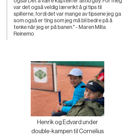
også! Det å være kaptein er alltid gøy. For meg
var det også veldig lærerikt å gi tips til
spillerne, fordi det var mange av tipsene jeg ga
som også er ting som jeg må bli bedre på å
tenke når jeg er på banen." - Maren Milla
Reinemo
Henrik og Edvard under
double-kampen til Cornelius