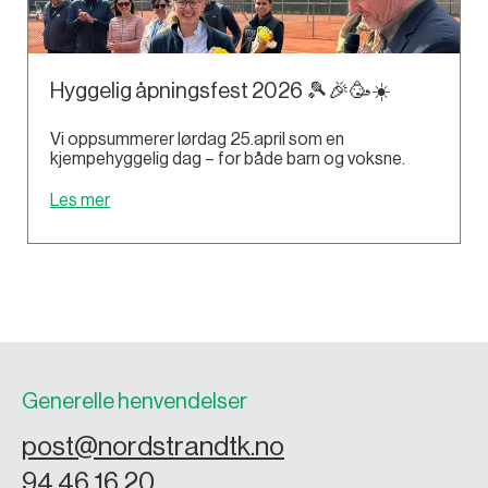
Hyggelig åpningsfest 2026 🎾🎉🥳☀️
Vi oppsummerer lørdag 25.april som en
kjempehyggelig dag – for både barn og voksne.
Les mer
Generelle henvendelser
post@nordstrandtk.no
94 46 16 20