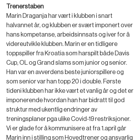
Trenerstaben
Marin Draganja har vært i klubben i snart
halvannet år, og klubben er svært imponert over
hans kompetanse, arbeidsinnsats og iver for å
videreutvikle klubben. Marin er en tidligere
toppspiller fra Kroatia som harspilt både Davis
Cup, OL og Grand slams som junior og senior.
Han var en avverdens beste juniorspillere og
som senior var han topp 20 i double. Første
tideni klubben har ikke vært et vanlig år og det er
imponerende hvordan han har bidratt til god
struktur med ukentlig endringer av
treningsplaner pga ulike Covid-19 restriksjoner.
Vi er glade for å kommunisere at fra 1.april går
Marin inn i stilling som Hovedtrener og ansvarlig