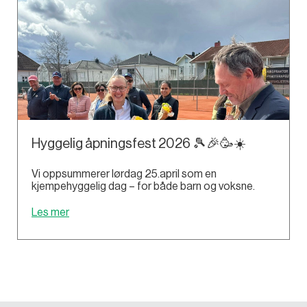
Hyggelig åpningsfest 2026 🎾🎉🥳☀️
Vi oppsummerer lørdag 25.april som en
kjempehyggelig dag – for både barn og voksne.
Les mer