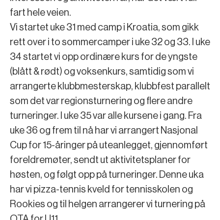
fart hele veien.
Vi startet uke 31 med camp i Kroatia, som gikk
rett over i to sommercamper i uke 32 og 33. I uke
34 startet vi opp ordinære kurs for de yngste
(blått & rødt) og voksenkurs, samtidig som vi
arrangerte klubbmesterskap, klubbfest parallelt
som det var regionsturnering og flere andre
turneringer. I uke 35 var alle kursene i gang. Fra
uke 36 og frem til nå har vi arrangert Nasjonal
Cup for 15-åringer på uteanlegget, gjennomført
foreldremøter, sendt ut aktivitetsplaner for
høsten, og følgt opp på turneringer. Denne uka
har vi pizza-tennis kveld for tennisskolen og
Rookies og til helgen arrangerer vi turnering på
OTA for U11.