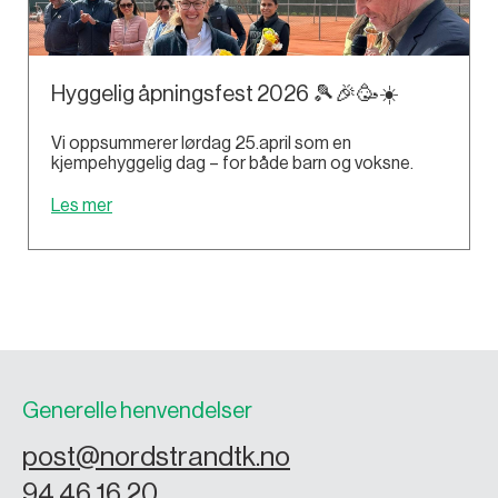
Hyggelig åpningsfest 2026 🎾🎉🥳☀️
Vi oppsummerer lørdag 25.april som en
kjempehyggelig dag – for både barn og voksne.
Les mer
Generelle henvendelser
post@nordstrandtk.no
94 46 16 20