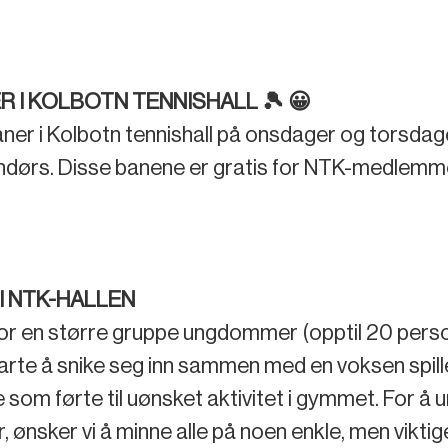
 I KOLBOTN TENNISHALL 🎾 😀
ner i Kolbotn tennishall på onsdager og torsdager 
ndørs. Disse banene er gratis for NTK-medlemm
I NTK-HALLEN
vor en større gruppe ungdommer (opptil 20 personer
arte å snike seg inn sammen med en voksen spil
 som førte til uønsket aktivitet i gymmet. For å 
 ønsker vi å minne alle på noen enkle, men viktige