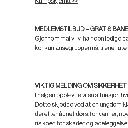
Kampskjema >>
MEDLEMSTILBUD – GRATIS BANER
Gjennom mai vil vi ha noen ledige ba
konkurransegruppen nå trener ute
VIKTIG MELDING OM SIKKERHET 
I helgen opplevde vi en situasjon h
Dette skjedde ved at en ungdom kl
deretter åpnet døra for venner, noe
risikoen for skader og ødeleggelser,