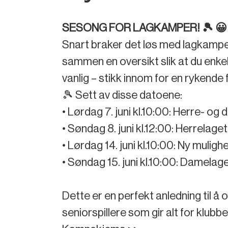
SESONG FOR LAGKAMPER! 🎾 😀
Snart braker det løs med lagkamper 
sammen en oversikt slik at du enke
vanlig – stikk innom for en rykende 
🎾 Sett av disse datoene:
• Lørdag 7. juni kl.10:00: Herre- og 
• Søndag 8. juni kl.12:00: Herrelage
• Lørdag 14. juni kl.10:00: Ny muligh
• Søndag 15. juni kl.10:00: Damelag
Dette er en perfekt anledning til å
seniorspillere som gir alt for klubbe