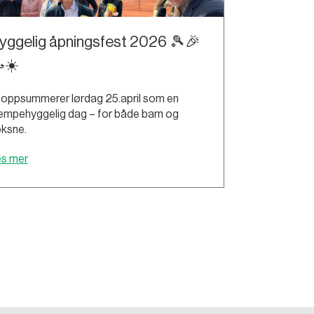
yggelig åpningsfest 2026 🎾🎉
☀️
 oppsummerer lørdag 25.april som en
empehyggelig dag – for både barn og
ksne.
es mer