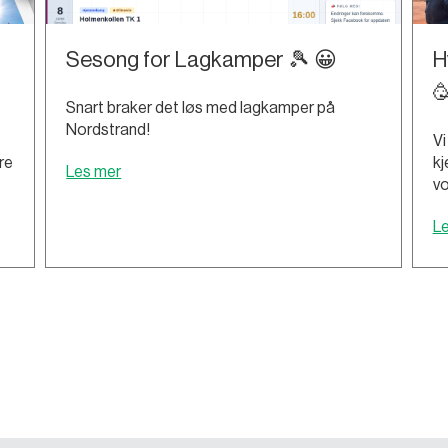
Sesong for Lagkamper 🎾 😀
H

Snart braker det løs med lagkamper på
Nordstrand!
Vi
re
kj
Les mer
vo
L