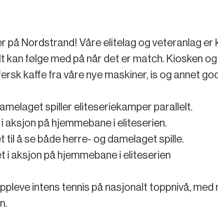
på Nordstrand! Våre elitelag og veteranlag er kl
lt kan følge med på når det er match. Kiosken o
fersk kaffe fra våre nye maskiner, is og annet god
damelaget spiller eliteseriekamper parallelt.
t i aksjon på hjemmebane i eliteserien.
et til å se både herre- og damelaget spille.
et i aksjon på hjemmebane i eliteserien
 oppleve intens tennis på nasjonalt toppnivå, med
n.