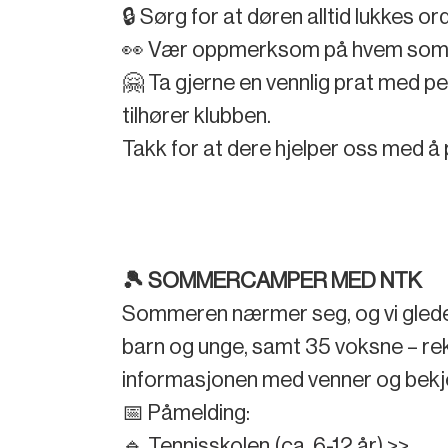
🔒 Sørg for at døren alltid lukkes or
👀 Vær oppmerksom på hvem som 
🤗 Ta gjerne en vennlig prat med pe
tilhører klubben.
Takk for at dere hjelper oss med å 
🎾 SOMMERCAMPER MED NTK
Sommeren nærmer seg, og vi gleder
barn og unge, samt 35 voksne – rekor
informasjonen med venner og bekj
📅 Påmelding:
🔹
Tennisskolen (ca. 6-12 år) >>