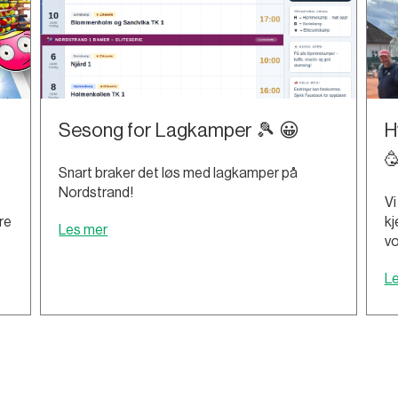
Sesong for Lagkamper 🎾 😀
H

Snart braker det løs med lagkamper på
Nordstrand!
Vi
re
kj
Les mer
vo
L