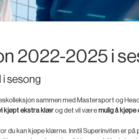
on 2022-2025 i s
l i sesong
skolleksjon sammen med Mastersport og Head. Vi 
vi kjøpt ekstra klær
og det vil være
mulig å kjøpe 
vor du kan kjøpe klærne. Inntil Superinviten er på