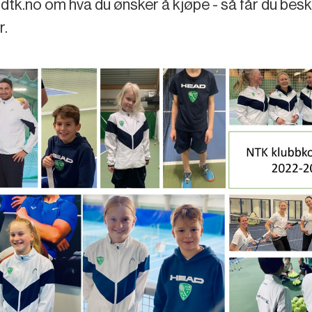
tk.no om hva du ønsker å kjøpe - så får du beskj
r.