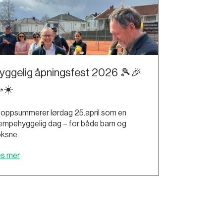
yggelig åpningsfest 2026 🎾🎉
☀️
 oppsummerer lørdag 25.april som en
empehyggelig dag – for både barn og
ksne.
es mer