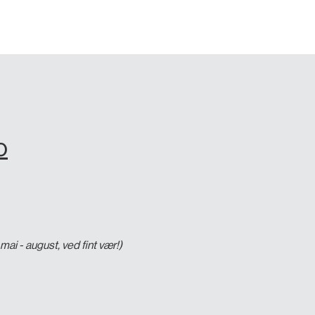
o
mai - august, ved fint vær!)