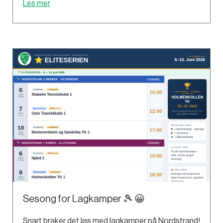
Les mer
Sesong for Lagkamper 🎾 😀
Snart braker det løs med lagkamper på Nordstrand!