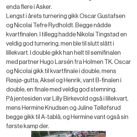
enda flere i Asker.
Lengst i årets turnering gikk Oscar Gustafsen
og Nicolai Tefre Rydholdt. Begge nådde
kvartfinalen. I tillegg hadde Nikolai Tingstad en
veldig god turnering, men ble til slutt slått i
lillekvart. I double gikk han helt til semifinalen
med partner Hugo Larsén fra Holmen TK. Oscar
og Nicolai gikk til kvartfinale i double, mens
Røsjø-gutta, Aksel og Henrik, vant B-finalen i
double, en finale med veldig god stemning.
På jentesiden var Lilly Birkevold også i lillekvart,
mens Hermine Knudsen og Juline Tølløfsrud
begge gikk til A-tablå, og Hermine vant også sin
første kamp der.