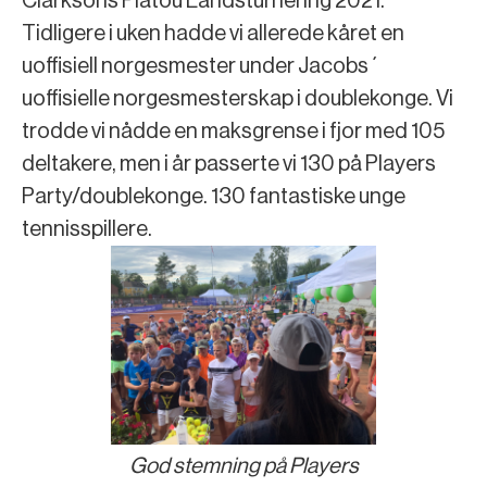
Clarksons Platou Landsturnering 2021.
Tidligere i uken hadde vi allerede kåret en
uoffisiell norgesmester under Jacobs´
uoffisielle norgesmesterskap i doublekonge. Vi
trodde vi nådde en maksgrense i fjor med 105
deltakere, men i år passerte vi 130 på Players
Party/doublekonge. 130 fantastiske unge
tennisspillere.
God stemning på Players