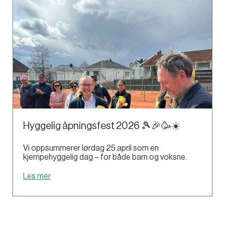
Hyggelig åpningsfest 2026 🎾🎉🥳☀️
Vi oppsummerer lørdag 25.april som en
kjempehyggelig dag – for både barn og voksne.
Les mer