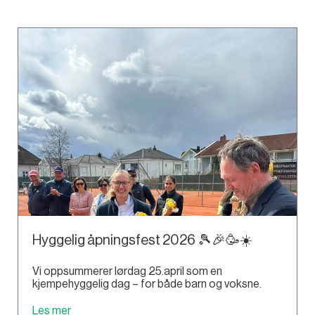
Hyggelig åpningsfest 2026 🎾🎉🥳☀️
Vi oppsummerer lørdag 25.april som en
kjempehyggelig dag – for både barn og voksne.
Les mer