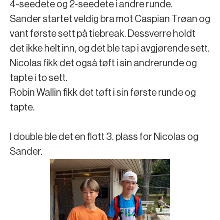
4-seedete og 2-seedete i andre runde.
Sander startet veldig bra mot Caspian Trøan og
vant første sett på tiebreak. Dessverre holdt
det ikke helt inn, og det ble tap i avgjørende sett.
Nicolas fikk det også tøft i sin andrerunde og
tapte i to sett.
Robin Wallin fikk det tøft i sin første runde og
tapte.
I double ble det en flott 3. plass for Nicolas og
Sander.