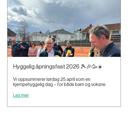
Hyggelig åpningsfest 2026 🎾🎉🥳☀️
Vi oppsummerer lørdag 25.april som en
kjempehyggelig dag – for både barn og voksne.
Les mer