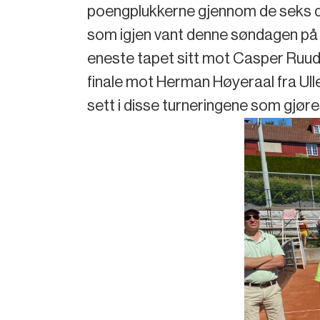
poengplukkerne gjennom de seks de
som igjen vant denne søndagen på N
eneste tapet sitt mot Casper Ruud i
finale mot Herman Høyeraal fra Ulle
sett i disse turneringene som gjør