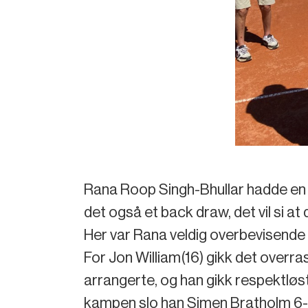
Rana Roop Singh-Bhullar hadde en tr
det også et back draw, det vil si at 
Her var Rana veldig overbevisende o
For Jon William(16) gikk det overra
arrangerte, og han gikk respektløst 
kampen slo han Simen Bratholm 6-4.