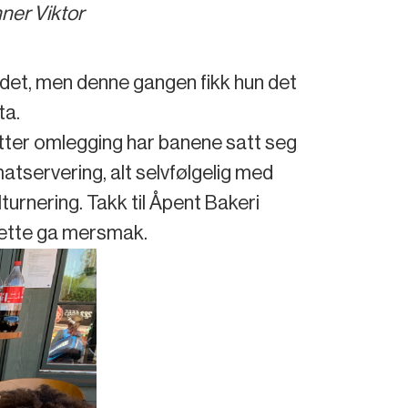
nner Viktor
ndet, men denne gangen fikk hun det
ta.
Etter omlegging har banene satt seg
 matservering, alt selvfølgelig med
lturnering. Takk til Åpent Bakeri
Dette ga mersmak.