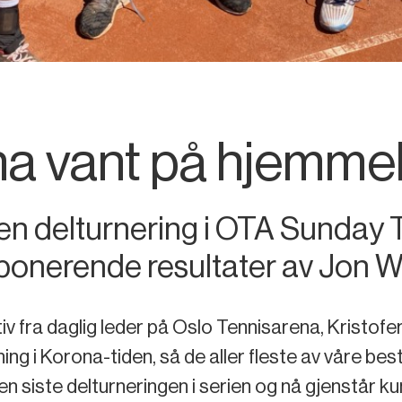
na vant på hjemm
en delturnering i OTA Sunday T
nerende resultater av Jon Wil
 fra daglig leder på Oslo Tennisarena, Kristofer
ing i Korona-tiden, så de aller fleste av våre beste
n siste delturneringen i serien og nå gjenstår k