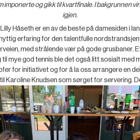
m imponerte og gikk til kvartfinale. I bakgrunnen vi
igjen.
Lilly Håseth er en av de beste på damesiden i la
nyttig erfaring for den talentfulle nordstrandsjen
eterveien, med strålende vær på gode grusbaner. 
legg til mye god tennis ble det også litt sosialt med
fer for initiativet og for å la oss arrangere en de
til Karoline Knudsen som sørget for servering. 