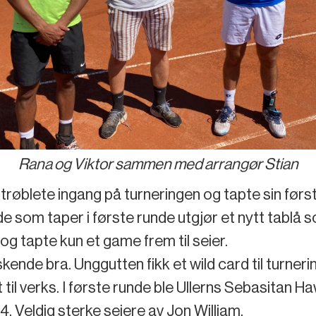
Rana og Viktor sammen med arrangør Stian
øblete ingang på turneringen og tapte sin første
de som taper i første runde utgjør et nytt tablå so
g tapte kun et game frem til seier.
skende bra. Unggutten fikk et wild card til turne
til verks. I første runde ble Ullerns Sebasitan Ha
 Veldig sterke seiere av Jon William.