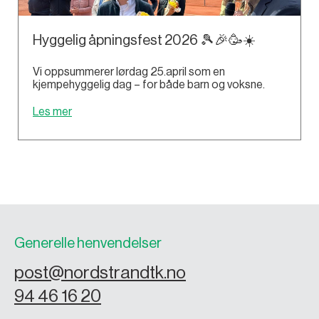
Hyggelig åpningsfest 2026 🎾🎉🥳☀️
Vi oppsummerer lørdag 25.april som en
kjempehyggelig dag – for både barn og voksne.
Les mer
Generelle henvendelser
post@nordstrandtk.no
94 46 16 20