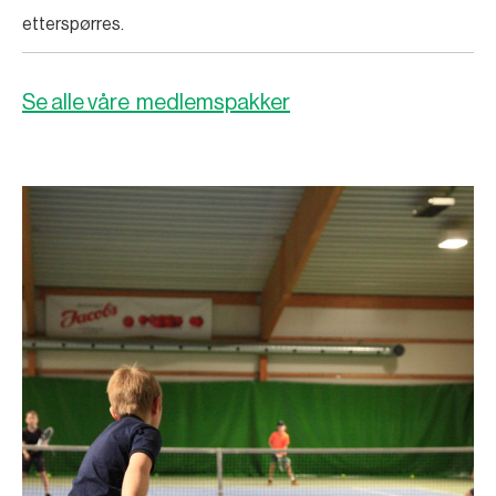
etterspørres.
Se alle våre medlemspakker