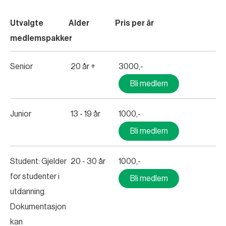
Utvalgte
Alder
Pris per år
medlemspakker
Senior
20 år +
3000,-
Bli medlem
Junior
13 - 19 år
1000,-
Bli medlem
Student: Gjelder
20 - 30 år
1000,-
for studenter i
Bli medlem
utdanning.
Dokumentasjon
kan