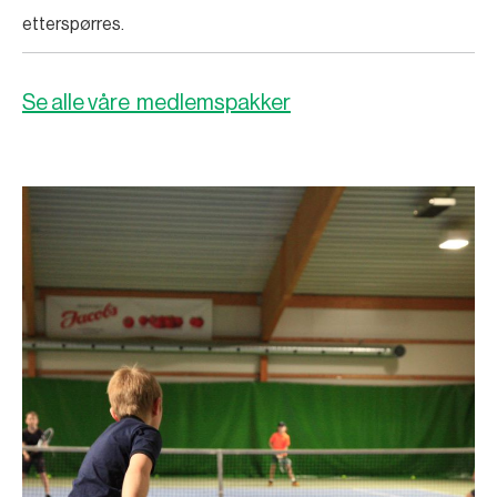
etterspørres.
Se alle våre medlemspakker