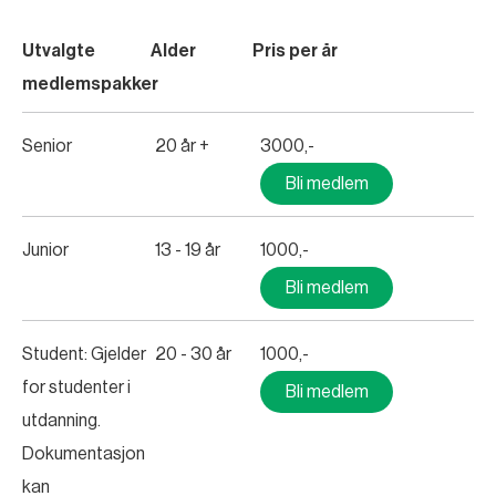
Utvalgte
Alder
Pris per år
medlemspakker
Senior
20 år +
3000,-
Bli medlem
Junior
13 - 19 år
1000,-
Bli medlem
Student: Gjelder
20 - 30 år
1000,-
for studenter i
Bli medlem
utdanning.
Dokumentasjon
kan